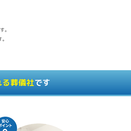
す。
す。
れる葬儀社
です