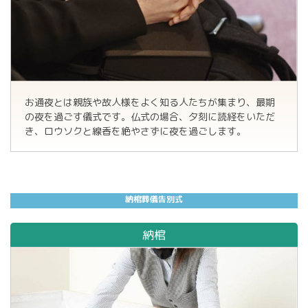
お通夜とは親族や故人様をよく知る人たちが集まり、最期
の夜を過ごす儀式です。仏式の場合、夕刻に読経をいただ
き、ロウソクと線香を絶やさずに夜を過ごします。
納
棺
葬
儀
告
別
式
納棺