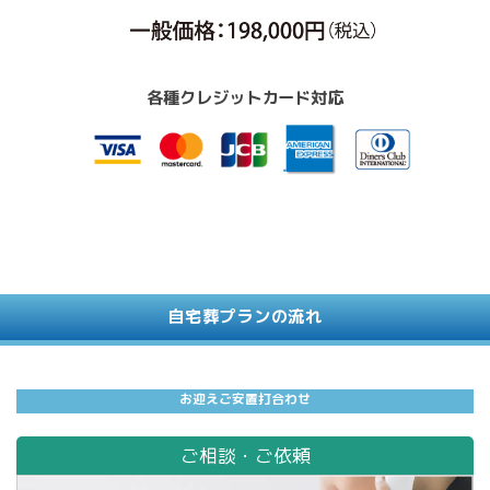
各種クレジットカード対応
自宅葬プランの流れ
お
迎
え
ご
安
置
打
合
わ
せ
ご相談・ご依頼