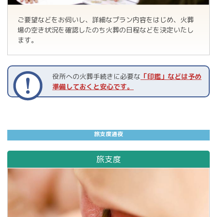
ご要望などをお伺いし、詳細なプラン内容をはじめ、火葬
場の空き状況を確認したのち火葬の日程などを決定いたし
ます。
役所への火葬手続きに必要な
「印鑑」などは予め
準備しておくと安心です。
旅
支
度
通
夜
旅支度