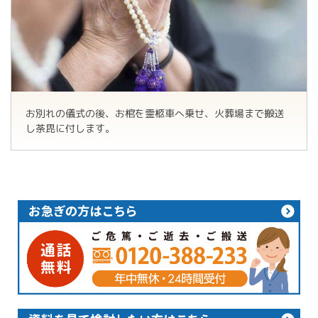
お別れの儀式の後、お棺を霊柩車へ乗せ、火葬場まで搬送
し荼毘に付します。