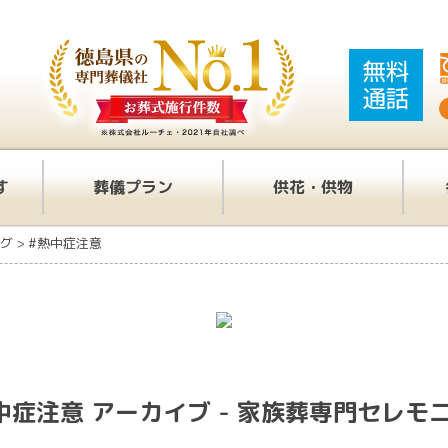
す
葬儀プラン
供花・供物
グ
>
#熱中症注意
中症注意 アーカイブ - 家族葬専門セレモ