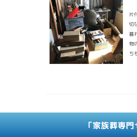
片
切
暮
物
ち
「家族葬専門