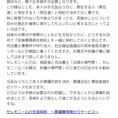
届出など、様々な手続きが必要となります。
この様なことを、本人がお元気なうちに、委任する人（委任
者）と受任する人（受任者）と契約で決めておく事です。
特に身寄りのない方や身よりがあっても、死後のことについて
自分の意志を確実に実行してもらいたいと考える方にとってよ
い方法です。
自身のお葬式や埋葬のことなどを元気なうちに、どうするか決
めて『死後事務委任契約』を一緒に契約しておくと安心です。
司法書士事務所やNPO法人、社会福祉協議会の成年後見支援セ
ンターなどが相談に乗ってくれますが、お葬式や供養の事に関
してはあまり詳しくありません。
セレモニー心では、相談者と司法書士（法律の専門家）、セレ
モニー心（お葬式、供養の専門家）の三者での打合せをお勧め
しています。
元気なうちにご本人が葬儀内容を決め、葬儀会社に事前登録を
行うケースもあります。
どのような手続が必要なのか把握し、できることから準備を始
めることで、老後をより安心して過ごせるようになるといいで
すね。
セレモニー心の生前契約 ～葬儀費用預かりサービス～