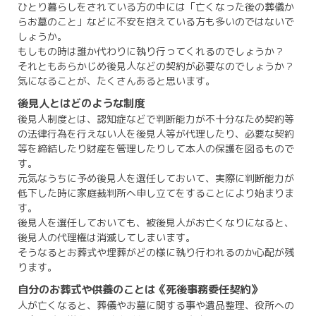
ひとり暮らしをされている方の中には「亡くなった後の葬儀か
らお墓のこと」などに不安を抱えている方も多いのではないで
しょうか。
もしもの時は誰か代わりに執り行ってくれるのでしょうか？
それともあらかじめ後見人などの契約が必要なのでしょうか？
気になることが、たくさんあると思います。
後見人とはどのような制度
後見人制度とは、認知症などで判断能力が不十分なため契約等
の法律行為を行えない人を後見人等が代理したり、必要な契約
等を締結したり財産を管理したりして本人の保護を図るもので
す。
元気なうちに予め後見人を選任しておいて、実際に判断能力が
低下した時に家庭裁判所へ申し立てをすることにより始まりま
す。
後見人を選任しておいても、被後見人がお亡くなりになると、
後見人の代理権は消滅してしまいます。
そうなるとお葬式や埋葬がどの様に執り行われるのか心配が残
ります。
自分のお葬式や供養のことは《死後事務委任契約》
人が亡くなると、葬儀やお墓に関する事や遺品整理、役所への