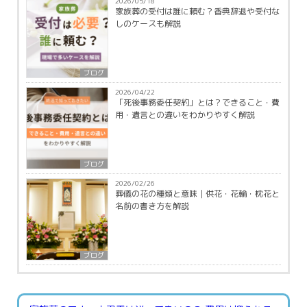
2026/05/18
家族葬の受付は誰に頼む？香典辞退や受付な
しのケースも解説
ブログ
2026/04/22
「死後事務委任契約」とは？できること・費
用・遺言との違いをわかりやすく解説
ブログ
2026/02/26
葬儀の花の種類と意味｜供花・花輪・枕花と
名前の書き方を解説
ブログ