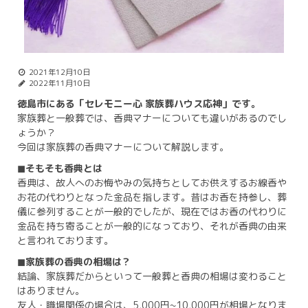
2021年12月10日
2022年11月10日
徳島市にある「セレモニー心 家族葬ハウス応神」です。
家族葬と一般葬では、香典マナーについても違いがあるのでし
ょうか？
今回は家族葬の香典マナーについて解説します。
◼︎そもそも香典とは
香典は、故人へのお悔やみの気持ちとしてお供えするお線香や
お花の代わりとなった金品を指します。昔はお香を持参し、葬
儀に参列することが一般的でしたが、現在ではお香の代わりに
金品を持ち寄ることが一般的になっており、それが香典の由来
と言われております。
◼︎家族葬の香典の相場は？
結論、家族葬だからといって一般葬と香典の相場は変わること
はありません。
友人・職場関係の場合は、5,000円~10,000円が相場となりま