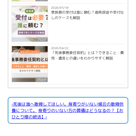
2026/05/18
家族葬の受付は誰に頼む？香典辞退や受付な
しのケースも解説
ブログ
2026/04/22
「死後事務委任契約」とは？できること・費
用・遺言との違いをわかりやすく解説
ブログ
‹死後は海へ散骨してほしい。身寄りがいない場合の散骨供
養について。
身寄りのいない方の葬儀はどうなるの？【お
ひとり様の終活】›