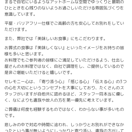
まるで自宅にいるようなアットホームな空間でゆっくりと最期の
ひとときを心残りのないようお過ごしいただける雰囲気づくりを
意識しています。
平屋・バリアフリー仕様でご高齢の方も安心してお別れをしてい
ただけます。
また、弊社では「美味しいお食事」にもこだわります。
お葬式の食事は『美味しくない』といったイメージをお持ちの皆
様も多いと思います。
お料理でもご参列者の皆様にご満足していただけるよう、仕出し
屋さんのお料理ではなく、自社で調理をし、ご提供しているので
是非ご堪能いただけると嬉しいです。
セレモニー心は、「寄り添う心」「感じる心」「伝える心」の3つ
の心を大切にというコンセプトを大事にしており、たくさんのス
タッフがいますが自他共に認めるほど、スタッフ一同本当に優し
く、なによりも遺族や故人の方を第一優先に考えています。
ご葬儀は何度も経験するものではなく、わからない事が多いもの
です。
悲しみの中で対応や時間に追われ、しっかりとお別れができなか
ったという事が無いようにしっかりと寄り添い、遺族の方がして