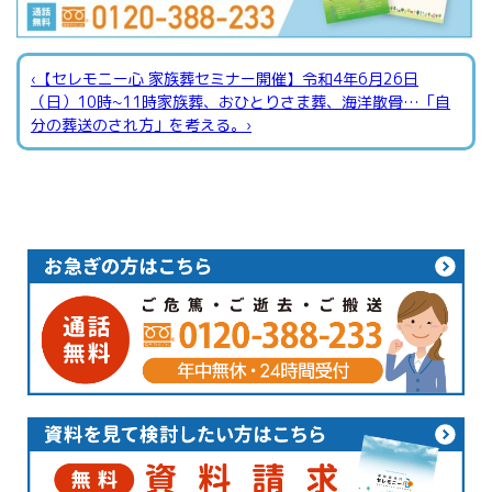
‹【セレモニー心 家族葬セミナー開催】令和4年6月26日
（日）10時~11時
​家族葬、おひとりさま葬、海洋散骨…「自
分の葬送のされ方」を考える。›