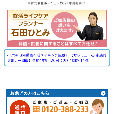
‹【YouTube動画作成メイキング風景】
【セレモニー心 家族葬
セミナー開催】令和4年9月20日（火）10時~11時›