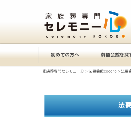
初めての方へ
葬儀会館を探
家族葬専門セレモニー心
>
法要会館cocoro
>
法要
法要