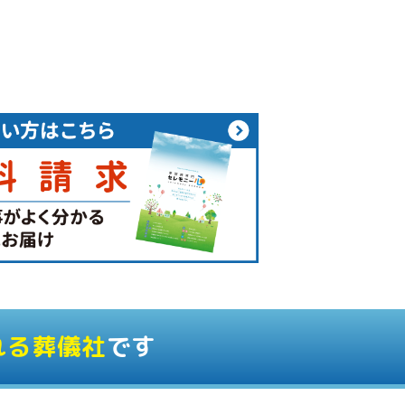
れる葬儀社
です