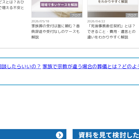
ビスとは？おひ
で増える不安と
ブログ
ブログ
2026/05/18
2026/04/22
家族葬の受付は誰に頼む？香
「死後事務委任契約」とは？
典辞退や受付なしのケースも
できること・費用・遺言との
解説
違いをわかりやすく解説
相談したらいいの？
家族で宗教が違う場合の葬儀とは？どのよ