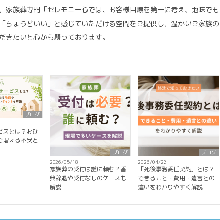
。家族葬専門「セレモニー心では、お客様目線を第一に考え、地味でも
「ちょうどいい」と感じていただける空間をご提供し、温かいご家族の
だきたいと心から願っております。
ブログ
ビスとは？おひ
で増える不安と
ブログ
ブログ
2026/05/18
2026/04/22
家族葬の受付は誰に頼む？香
「死後事務委任契約」とは？
典辞退や受付なしのケースも
できること・費用・遺言との
解説
違いをわかりやすく解説