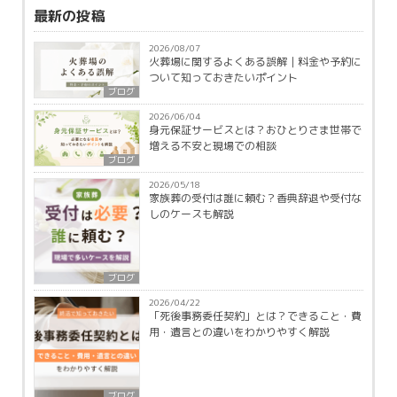
最新の投稿
2026/08/07
火葬場に関するよくある誤解｜料金や予約に
ついて知っておきたいポイント
ブログ
2026/06/04
身元保証サービスとは？おひとりさま世帯で
増える不安と現場での相談
ブログ
2026/05/18
家族葬の受付は誰に頼む？香典辞退や受付な
しのケースも解説
ブログ
2026/04/22
「死後事務委任契約」とは？できること・費
用・遺言との違いをわかりやすく解説
ブログ