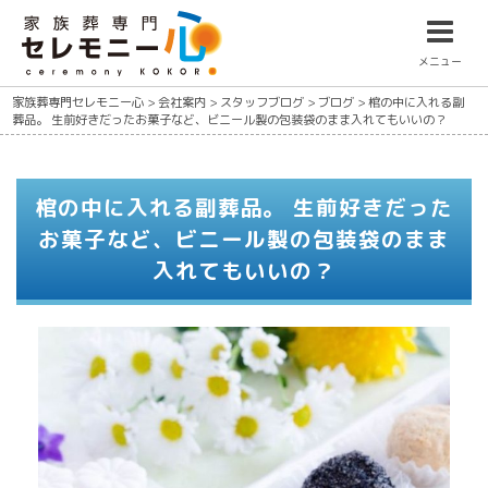
メニュー
家族葬専門セレモニー心
>
会社案内
>
スタッフブログ
>
ブログ
>
棺の中に入れる副
葬品。 生前好きだったお菓子など、ビニール製の包装袋のまま入れてもいいの？
棺の中に入れる副葬品。 生前好きだった
お菓子など、ビニール製の包装袋のまま
入れてもいいの？