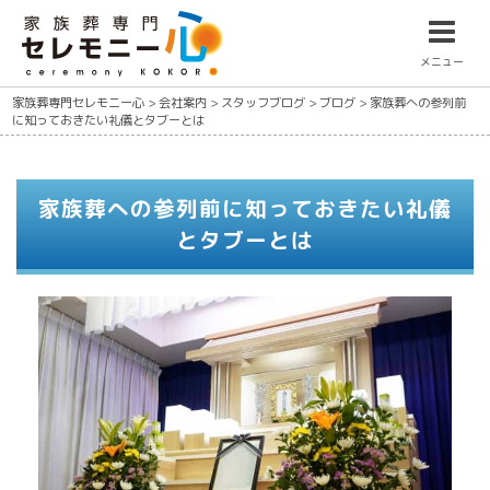
メニュー
家族葬専門セレモニー心
>
会社案内
>
スタッフブログ
>
ブログ
>
家族葬への参列前
に知っておきたい礼儀とタブーとは
家族葬への参列前に知っておきたい礼儀
とタブーとは