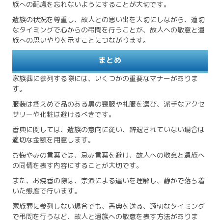
族への配慮を忘れないようにすることが大切です。
遺族の状況を尊重し、故人との思い出を大切にしながら、適切
なタイミングで心からの弔問を行うことが、故人への敬意と遺
族への思いやりを示すことにつながります。
まとめ
家族葬に参列する際には、いくつかの重要なマナーがありま
す。
服装は控えめで品のある黒の喪服や礼服を選び、派手なアクセ
サリーや化粧は避けるべきです。
香典に関しては、遺族の意向に従い、辞退されていない場合は
適切な金額を用意します。
お悔やみの言葉では、忌み言葉を避け、故人への敬意と遺族へ
の同情を表す内容にすることが大切です。
また、お焼香の際は、宗派による違いを理解し、静かで落ち着
いた態度で行います。
家族葬に参列しない場合でも、香典を送る、適切なタイミング
で弔問を行うなど、故人と遺族への敬意を表す方法がありま