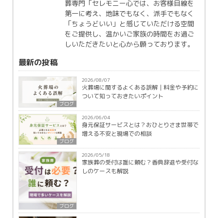
葬専門「セレモニー心では、お客様目線を
第一に考え、地味でもなく、派手でもなく
「ちょうどいい」と感じていただける空間
をご提供し、温かいご家族の時間をお過ご
しいただきたいと心から願っております。
最新の投稿
2026/08/07
火葬場に関するよくある誤解｜料金や予約に
ついて知っておきたいポイント
ブログ
2026/06/04
身元保証サービスとは？おひとりさま世帯で
増える不安と現場での相談
ブログ
2026/05/18
家族葬の受付は誰に頼む？香典辞退や受付な
しのケースも解説
ブログ