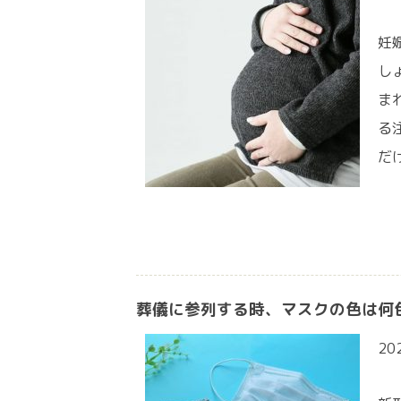
妊
し
ま
る
だ
葬儀に参列する時、マスクの色は何
20