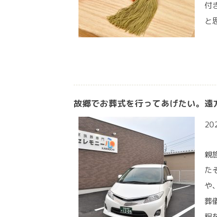
付
と
故郷でお葬式を行ってあげたい。遠
20
親
た
や
葬
程