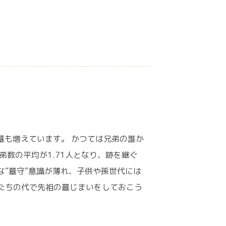
墓も増えています。 かつては兄弟の誰か
弟数の平均が1.71人となり、跡を継ぐ
な”墓守”意識が薄れ、子供や孫世代には
たちの代で先祖の墓じまいをしておこう