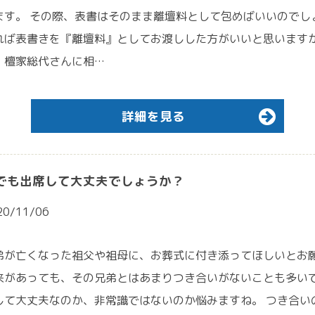
ます。 その際、表書はそのまま離壇料として包めばいいのでし
れば表書きを『離壇料』としてお渡しした方がいいと思います
、檀家総代さんに相…
詳細を見る
でも出席して大丈夫でしょうか？
20/11/06
弟が亡くなった祖父や祖母に、お葬式に付き添ってほしいとお願
来があっても、その兄弟とはあまりつき合いがないことも多いで
して大丈夫なのか、非常識ではないのか悩みますね。 つき合い