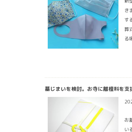
新
き
す
葬
る
墓じまいを検討。お寺に離檀料を支
20
お
い