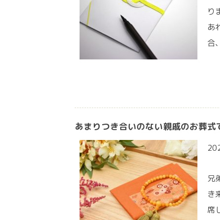
り
あ
合
あまりつき合いのない親戚のお葬式
20
兄
き
席