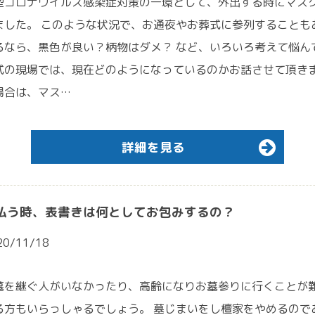
型コロナウイルス感染症対策の一環として、外出する時にマス
ました。 このような状況で、お通夜やお葬式に参列することも
るなら、黒色が良い？柄物はダメ？ など、いろいろ考えて悩ん
式の現場では、現在どのようになっているのかお話させて頂きま
場合は、マス…
詳細を見る
払う時、表書きは何としてお包みするの？
20/11/18
墓を継ぐ人がいなかったり、高齢になりお墓参りに行くことが
る方もいらっしゃるでしょう。 墓じまいをし檀家をやめるので