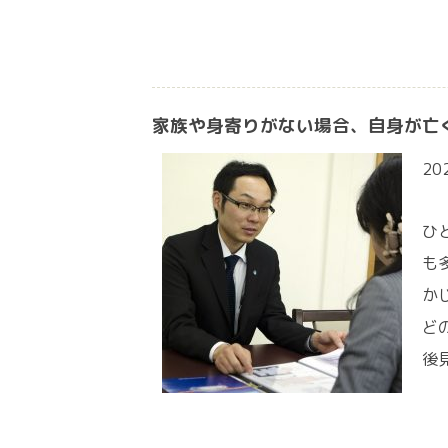
家族や身寄りがない場合、自身が亡
20
ひ
も
か
ど
後