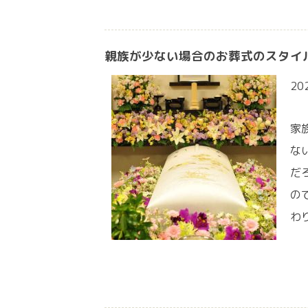
親族が少ない場合のお葬式のスタイ
20
家
な
だ
の
わ