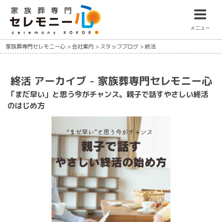
メニュー
家族葬専門セレモニー心
>
会社案内
>
スタッフブログ
>
終活
終活 アーカイブ - 家族葬専門セレモニー心
「まだ早い」と思う今がチャンス。親子で話すやさしい終活
のはじめ方