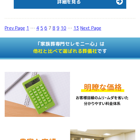
詳細を見る
Prev Page
1
…
4
5
6
7
8
9
10
…
13
Next Page
「家族葬専門セレモニー心」は
他社と比べて選ばれる葬儀社
です