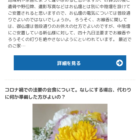
遺骨や野位牌、遺影写真などはお仏壇とは別に中陰壇を設けて
ご安置されると思いますので、お仏壇の電気については普段通
りでよいのではないでしょうか。 ろうそく、お線香に関して
は、御仏壇は普段通りのお供えの仕方でよいのですが、中陰壇
にご安置している新仏様に対して、四十九日法要までお線香や
ろうそくの灯りを絶やさないようにといわれています。 最近で
のご家…
詳細を見る
コロナ禍での法要の会食について。なしにする場合、代わり
に何か準備した方がよいの？